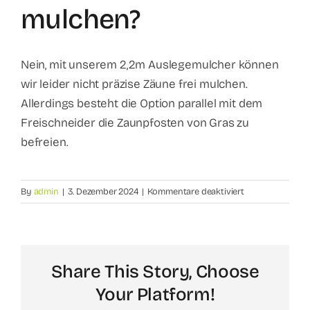
mulchen?
Nein, mit unserem 2,2m Auslegemulcher können
wir leider nicht präzise Zäune frei mulchen.
Allerdings besteht die Option parallel mit dem
Freischneider die Zaunpfosten von Gras zu
befreien.
für
By
admin
|
3. Dezember 2024
|
Kommentare deaktiviert
Könnt
Ihr
auch
Koppelzäune
Share This Story, Choose
frei
mulchen?
Your Platform!