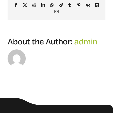
Facebook
X
Reddit
LinkedIn
WhatsApp
Telegram
Tumblr
Pinterest
Vk
Xing
Email
About the Author:
admin